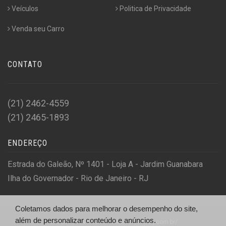
Veículos
Politica de Privacidade
Venda seu Carro
CONTATO
(21) 2462-4559
(21) 2465-1893
ENDEREÇO
Estrada do Galeão, Nº 1401 - Loja A - Jardim Guanabara
Ilha do Governador - Rio de Janeiro - RJ
Coletamos dados para melhorar o desempenho do site,
além de personalizar conteúdo e anúncios.
© Classe A Veículos - http://classearj.com.br/